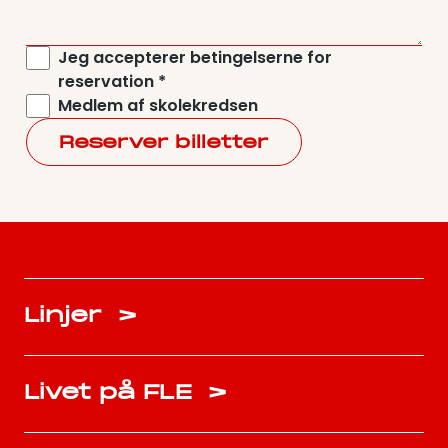
Jeg accepterer betingelserne for
reservation *
Medlem af skolekredsen
Reserver billetter
Linjer
>
Livet på FLE
>