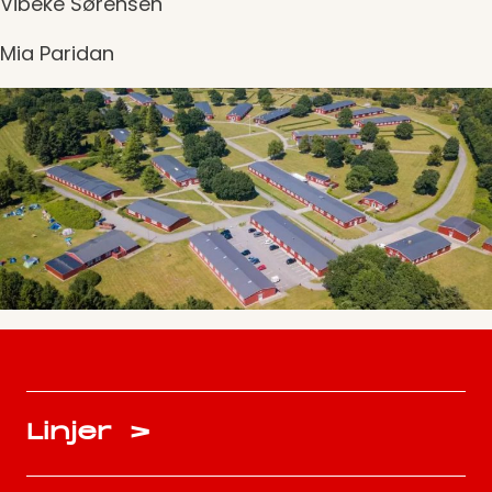
Vibeke Sørensen
Mia Paridan
Linjer
>