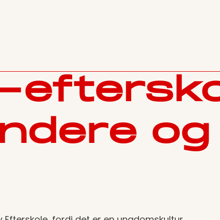
-eftersko
yndere og
 Efterskole, fordi det er en ungdomskultur,