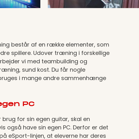
ming består af en række elementer, som
edre spillere. Udover træning i forskellige
arbejder vi med teambuilding og
ræning, sund kost. Du får nogle
 bruges i mange andre sammenhænge
egen PC
 brug for sin egen guitar, skal en
is også have sin egen PC. Derfor er det
på eSport-linjen, at eleverne har deres