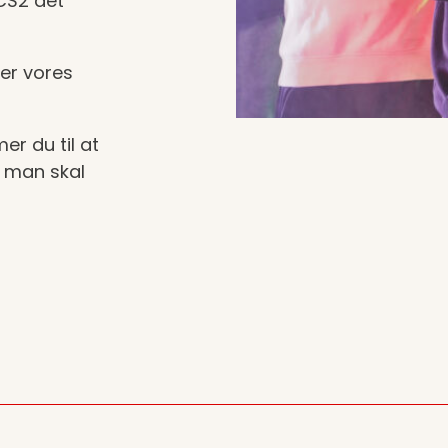
 CS2 det
 er vores
er du til at
n man skal