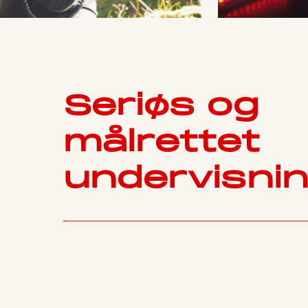
Seriøs og
målrettet
undervisni