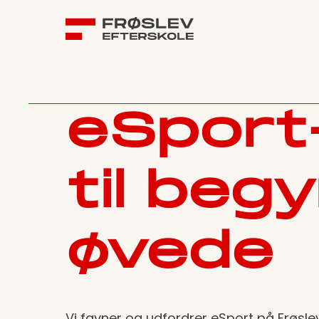
eSport
til beg
øvede
Vi favner og udfordrer eSport på Frøslev