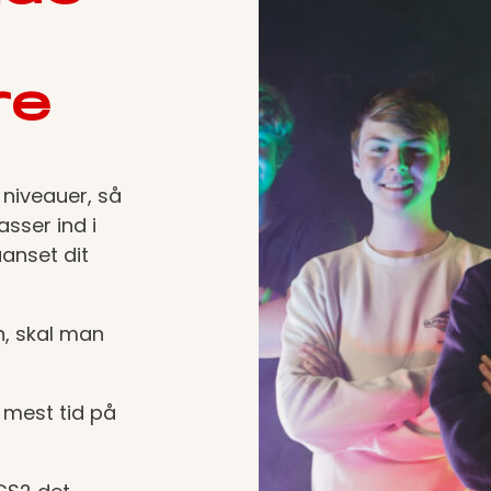
re
e niveauer, så
asser ind i
uanset dit
n, skal man
 mest tid på